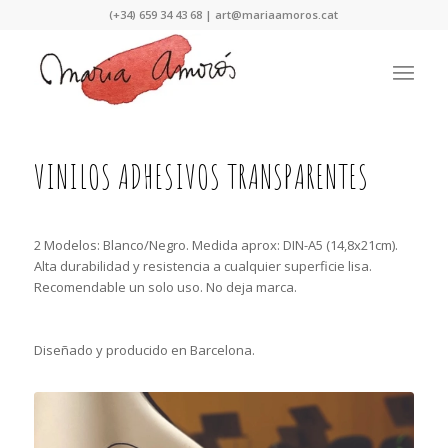
Nota:
(+34) 659 34 43 68 |
art@mariaamoros.cat
este
sitio
web
incluye
un
sistema
de
VINILOS ADHESIVOS TRANSPARENTES
accesibilidad.
2 Modelos: Blanco/Negro. Medida aprox: DIN-A5 (14,8x21cm).
Alta durabilidad y resistencia a cualquier superficie lisa.
Recomendable un solo uso. No deja marca.
Diseñado y producido en Barcelona.