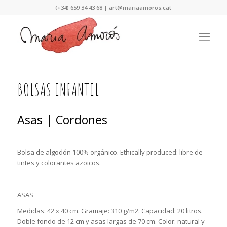
Nota:
(+34) 659 34 43 68 |
art@mariaamoros.cat
este
sitio
web
incluye
un
sistema
de
BOLSAS INFANTIL
accesibilidad.
Asas | Cordones
Bolsa de algodón 100% orgánico. Ethically produced: libre de
tintes y colorantes azoicos.
ASAS
Medidas: 42 x 40 cm. Gramaje: 310 g/m2. Capacidad: 20 litros.
Doble fondo de 12 cm y asas largas de 70 cm. Color: natural y