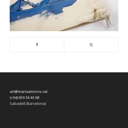
art@mariaamoros.cat
(+34) 659 34 43 68
Sabadell (Barcelona)