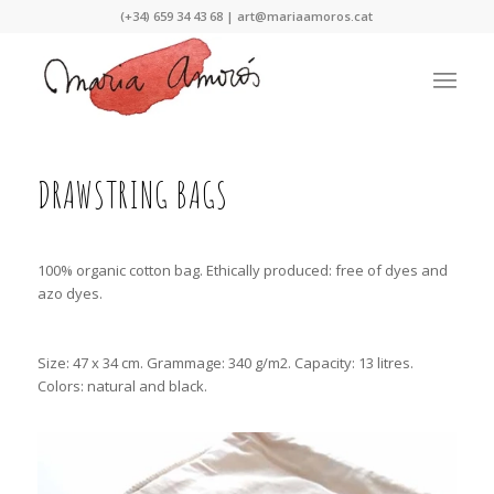
Nota:
(+34) 659 34 43 68 |
art@mariaamoros.cat
este
sitio
web
incluye
un
sistema
de
DRAWSTRING BAGS
accesibilidad.
100% organic cotton bag. Ethically produced: free of dyes and
azo dyes.
Size: 47 x 34 cm. Grammage: 340 g/m2. Capacity: 13 litres.
Colors: natural and black.